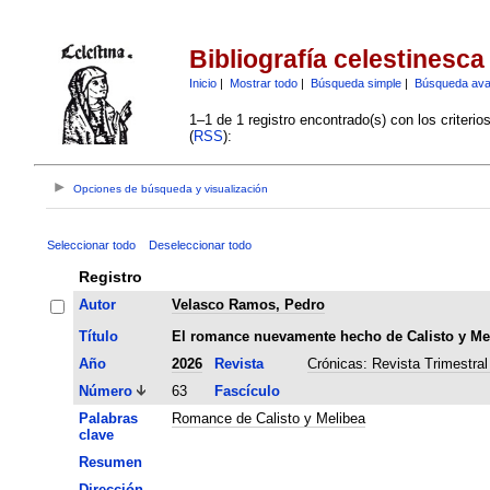
Bibliografía celestinesca
Inicio
|
Mostrar todo
|
Búsqueda simple
|
Búsqueda av
1–1 de 1 registro encontrado(s) con los criteri
(
RSS
):
Opciones de búsqueda y visualización
Seleccionar todo
Deseleccionar todo
Registro
Autor
Velasco Ramos, Pedro
Título
El romance nuevamente hecho de Calisto y Me
Año
2026
Revista
Crónicas: Revista Trimestral
Número
63
Fascículo
Palabras
Romance de Calisto y Melibea
clave
Resumen
Dirección