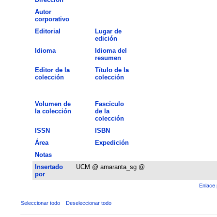
Autor
corporativo
Editorial
Lugar de
edición
Idioma
Idioma del
resumen
Editor de la
Título de la
colección
colección
Volumen de
Fascículo
la colección
de la
colección
ISSN
ISBN
Área
Expedición
Notas
Insertado
UCM @ amaranta_sg @
por
Enlace 
Seleccionar todo
Deseleccionar todo