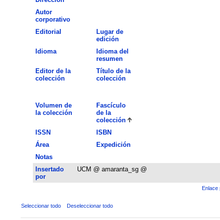
Autor
corporativo
Editorial
Lugar de
edición
Idioma
Idioma del
resumen
Editor de la
Título de la
colección
colección
Volumen de
Fascículo
la colección
de la
colección
ISSN
ISBN
Área
Expedición
Notas
Insertado
UCM @ amaranta_sg @
por
Enlace 
Seleccionar todo
Deseleccionar todo