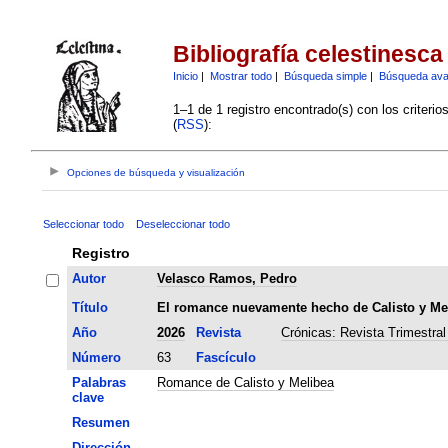
Bibliografía celestinesca
Inicio
|
Mostrar todo
|
Búsqueda simple
|
Búsqueda av
1–1 de 1 registro encontrado(s) con los criteri
(
RSS
):
Opciones de búsqueda y visualización
Seleccionar todo
Deseleccionar todo
Registro
Autor
Velasco Ramos, Pedro
Título
El romance nuevamente hecho de Calisto y Me
Año
2026
Revista
Crónicas: Revista Trimestral
Número
63
Fascículo
Palabras
Romance de Calisto y Melibea
clave
Resumen
Dirección