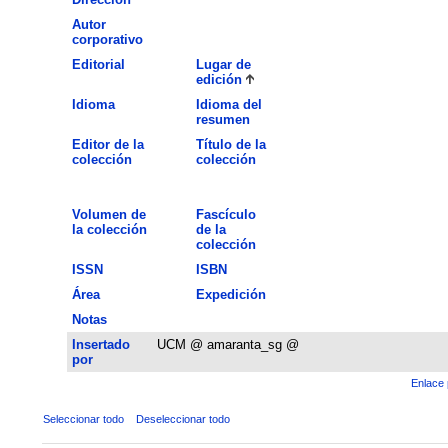
Autor
corporativo
Editorial
Lugar de
edición
Idioma
Idioma del
resumen
Editor de la
Título de la
colección
colección
Volumen de
Fascículo
la colección
de la
colección
ISSN
ISBN
Área
Expedición
Notas
Insertado
UCM @ amaranta_sg @
por
Enlace 
Seleccionar todo
Deseleccionar todo