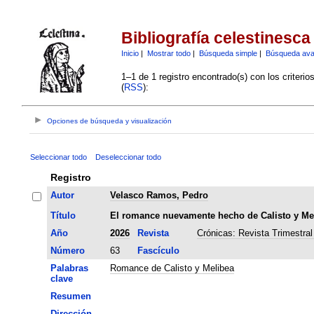
Bibliografía celestinesca
Inicio
|
Mostrar todo
|
Búsqueda simple
|
Búsqueda av
1–1 de 1 registro encontrado(s) con los criteri
(
RSS
):
Opciones de búsqueda y visualización
Seleccionar todo
Deseleccionar todo
Registro
Autor
Velasco Ramos, Pedro
Título
El romance nuevamente hecho de Calisto y Me
Año
2026
Revista
Crónicas: Revista Trimestral
Número
63
Fascículo
Palabras
Romance de Calisto y Melibea
clave
Resumen
Dirección