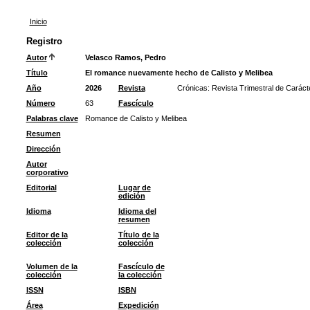
Inicio
Registro
Autor
Velasco Ramos, Pedro
Título
El romance nuevamente hecho de Calisto y Melibea
Año
2026
Revista
Crónicas: Revista Trimestral de Caráct
Número
63
Fascículo
Palabras clave
Romance de Calisto y Melibea
Resumen
Dirección
Autor
corporativo
Editorial
Lugar de
edición
Idioma
Idioma del
resumen
Editor de la
Título de la
colección
colección
Volumen de la
Fascículo de
colección
la colección
ISSN
ISBN
Área
Expedición