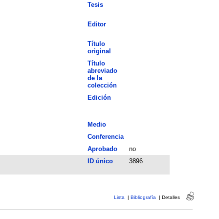
Tesis
Editor
Título
original
Título
abreviado
de la
colección
Edición
Medio
Conferencia
Aprobado
no
ID único
3896
Lista
|
Bibliografía
|
Detalles