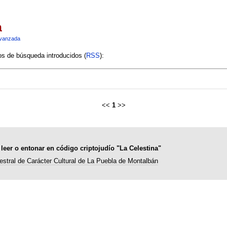
a
vanzada
ios de búsqueda introducidos (
RSS
):
<<
1
>>
 leer o entonar en código criptojudío "La Celestina"
estral de Carácter Cultural de La Puebla de Montalbán