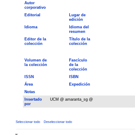
Autor
corporativo
Editorial
Lugar de
edición
Idioma
Idioma del
resumen
Editor de la
Título de la
colección
colección
Volumen de
Fascículo
la colección
de la
colección
ISSN
ISBN
Área
Expedición
Notas
Insertado
UCM @ amaranta_sg @
por
Seleccionar todo
Deseleccionar todo