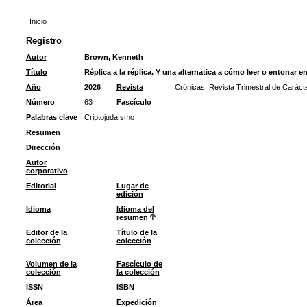
Inicio
Registro
Autor
Brown, Kenneth
Título
Réplica a la réplica. Y una alternatica a cómo leer o entonar e
Año
2026
Revista
Crónicas: Revista Trimestral de Caráct
Número
63
Fascículo
Palabras clave
Criptojudaísmo
Resumen
Dirección
Autor
corporativo
Editorial
Lugar de
edición
Idioma
Idioma del
resumen
Editor de la
Título de la
colección
colección
Volumen de la
Fascículo de
colección
la colección
ISSN
ISBN
Área
Expedición