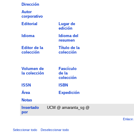
Dirección
Autor
corporativo
Editorial
Lugar de
edición
Idioma
Idioma del
resumen
Editor de la
Título de la
colección
colección
Volumen de
Fascículo
la colección
de la
colección
ISSN
ISBN
Área
Expedición
Notas
Insertado
UCM @ amaranta_sg @
por
Enlace 
Seleccionar todo
Deseleccionar todo