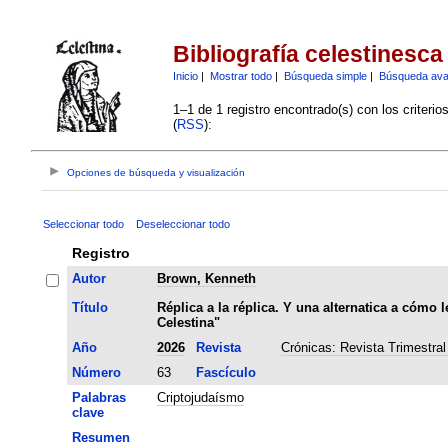
Bibliografía celestinesca
Inicio
|
Mostrar todo
|
Búsqueda simple
|
Búsqueda av
1–1 de 1 registro encontrado(s) con los criteri
(
RSS
):
Opciones de búsqueda y visualización
Seleccionar todo
Deseleccionar todo
Registro
Autor
Brown, Kenneth
Título
Réplica a la réplica. Y una alternatica a cómo 
Celestina"
Año
2026
Revista
Crónicas: Revista Trimestral
Número
63
Fascículo
Palabras
Criptojudaísmo
clave
Resumen