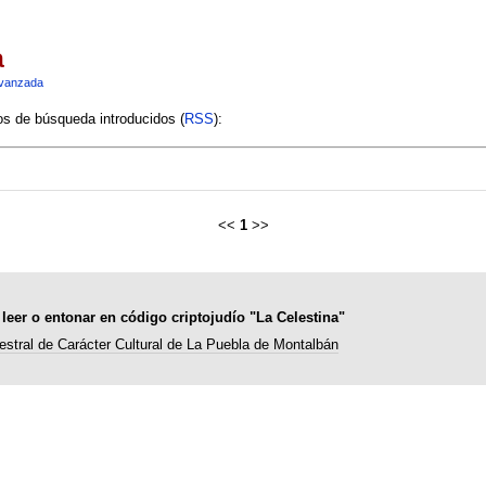
a
vanzada
ios de búsqueda introducidos (
RSS
):
<<
1
>>
 leer o entonar en código criptojudío "La Celestina"
estral de Carácter Cultural de La Puebla de Montalbán