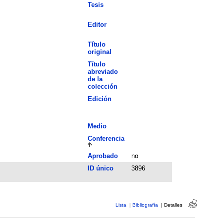
Tesis
Editor
Título
original
Título
abreviado
de la
colección
Edición
Medio
Conferencia
Aprobado
no
ID único
3896
Lista
|
Bibliografía
|
Detalles