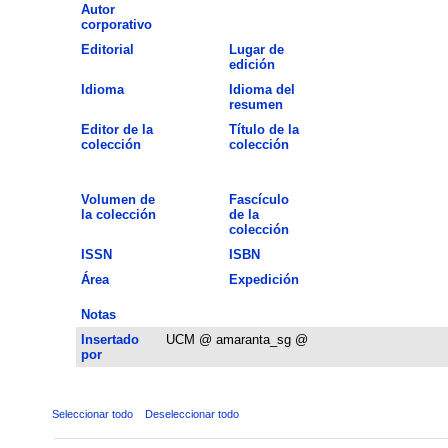
Autor
corporativo
Editorial
Lugar de
edición
Idioma
Idioma del
resumen
Editor de la
Título de la
colección
colección
Volumen de
Fascículo
la colección
de la
colección
ISSN
ISBN
Área
Expedición
Notas
Insertado
UCM @ amaranta_sg @
por
Seleccionar todo
Deseleccionar todo