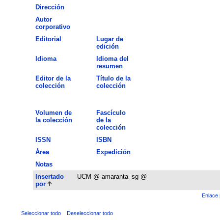
Dirección
Autor
corporativo
Editorial
Lugar de
edición
Idioma
Idioma del
resumen
Editor de la
Título de la
colección
colección
Volumen de
Fascículo
la colección
de la
colección
ISSN
ISBN
Área
Expedición
Notas
Insertado
UCM @ amaranta_sg @
por
Enlace 
Seleccionar todo
Deseleccionar todo