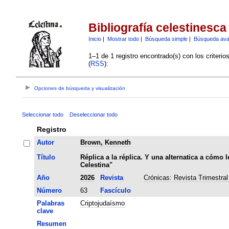
Bibliografía celestinesca
Inicio
|
Mostrar todo
|
Búsqueda simple
|
Búsqueda av
1–1 de 1 registro encontrado(s) con los criteri
(
RSS
):
Opciones de búsqueda y visualización
Seleccionar todo
Deseleccionar todo
Registro
Autor
Brown, Kenneth
Título
Réplica a la réplica. Y una alternatica a cómo 
Celestina"
Año
2026
Revista
Crónicas: Revista Trimestral
Número
63
Fascículo
Palabras
Criptojudaísmo
clave
Resumen