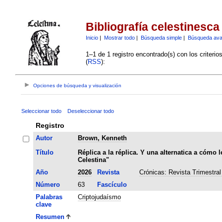
Bibliografía celestinesca
Inicio
|
Mostrar todo
|
Búsqueda simple
|
Búsqueda av
1–1 de 1 registro encontrado(s) con los criteri
(
RSS
):
Opciones de búsqueda y visualización
Seleccionar todo
Deseleccionar todo
Registro
Autor
Brown, Kenneth
Título
Réplica a la réplica. Y una alternatica a cómo 
Celestina"
Año
2026
Revista
Crónicas: Revista Trimestral
Número
63
Fascículo
Palabras
Criptojudaísmo
clave
Resumen