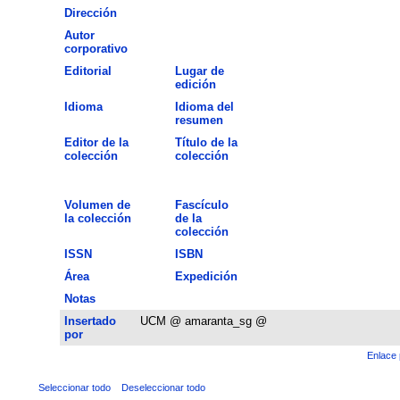
Dirección
Autor
corporativo
Editorial
Lugar de
edición
Idioma
Idioma del
resumen
Editor de la
Título de la
colección
colección
Volumen de
Fascículo
la colección
de la
colección
ISSN
ISBN
Área
Expedición
Notas
Insertado
UCM @ amaranta_sg @
por
Enlace 
Seleccionar todo
Deseleccionar todo