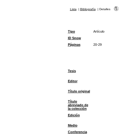
Lista
|
Bibliografía
|
Detalles
Tipo
Artículo
ID Snow
Páginas
20-29
Tesis
Editor
Título original
Título
abreviado de
la colección
Edición
Medio
Conferencia