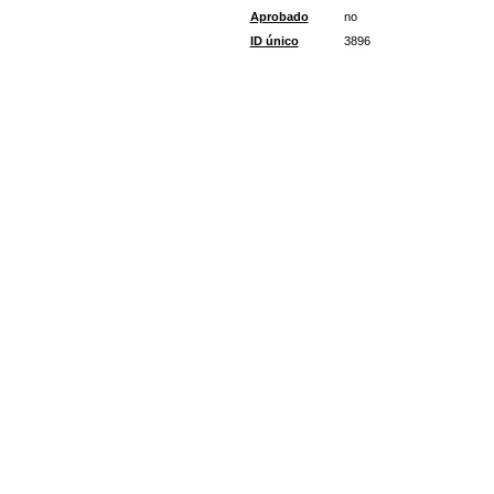
Aprobado
no
ID único
3896