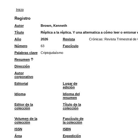
Inicio
Registro
Autor
Brown, Kenneth
Título
Réplica a la réplica. Y una alternatica a cómo leer o entonar
Año
2026
Revista
Crónicas: Revista Trimestral de
Número
63
Fascículo
Palabras clave
Criptojudaísmo
Resumen
Dirección
Autor
corporativo
Editorial
Lugar de
edición
Idioma
Idioma del
resumen
Editor de la
Título de la
colección
colección
Volumen de la
Fascículo de
colección
la colección
ISSN
ISBN
Área
Expedición