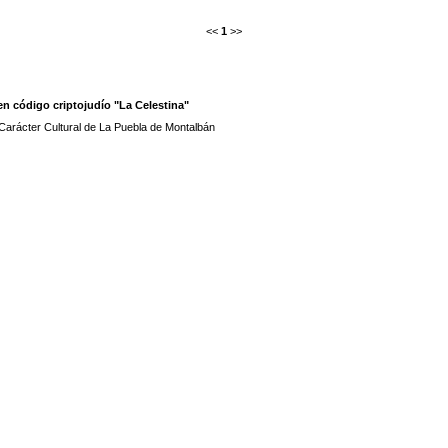
<<
1
>>
 en código criptojudío "La Celestina"
 Carácter Cultural de La Puebla de Montalbán