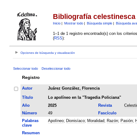
Bibliografía celestinesca
Inicio
|
Mostrar todo
|
Búsqueda simple
|
Búsqueda av
1–1 de 1 registro encontrado(s) con los criteri
(
RSS
):
Opciones de búsqueda y visualización
Seleccionar todo
Deseleccionar todo
Registro
Autor
Juárez González, Florencia
Título
Lo apolíneo en la "Tragedia Policiana"
Año
2025
Revista
Celest
Número
49
Fascículo
Palabras
Apolíneo
;
Dionisíaco
;
Moralidad
;
Razón
;
Pasión
;
H
clave
Resumen