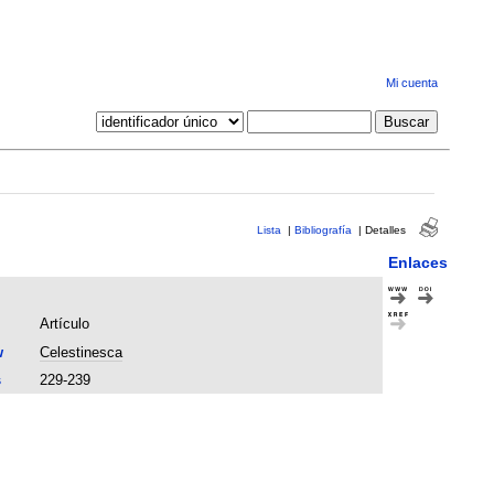
Mi cuenta
Lista
|
Bibliografía
|
Detalles
Enlaces
Artículo
w
Celestinesca
s
229-239