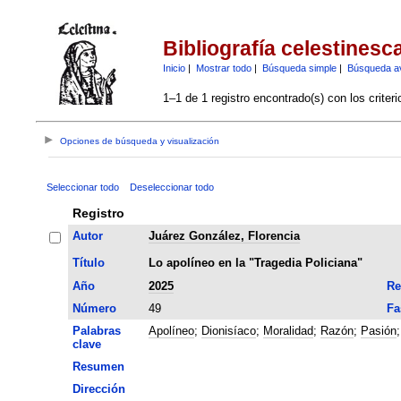
Bibliografía celestinesc
Inicio
|
Mostrar todo
|
Búsqueda simple
|
Búsqueda a
1–1 de 1 registro encontrado(s) con los criter
Opciones de búsqueda y visualización
Seleccionar todo
Deseleccionar todo
Registro
Autor
Juárez González, Florencia
Título
Lo apolíneo en la "Tragedia Policiana"
Año
2025
Re
Número
49
Fa
Palabras
Apolíneo
;
Dionisíaco
;
Moralidad
;
Razón
;
Pasión
clave
Resumen
Dirección