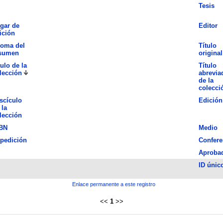
Tesis
gar de
Editor
ición
ioma del
Título
sumen
original
tulo de la
Título
lección
abrevia
de la
colecci
scículo
Edición
 la
lección
BN
Medio
pedición
Confere
Aproba
ID únic
Enlace permanente a este registro
<<
1
>>