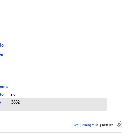
do
ón
ncia
do
no
o
3882
Lista
|
Bibliografía
|
Detalles