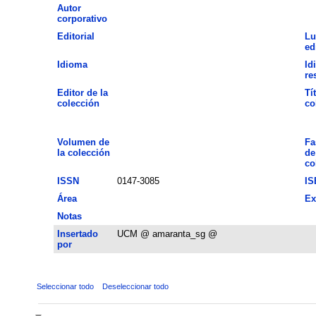
Autor
corporativo
Editorial
Lu
ed
Idioma
Id
re
Editor de la
Tí
colección
co
Volumen de
Fa
la colección
de
co
ISSN
0147-3085
IS
Área
Ex
Notas
Insertado
UCM @ amaranta_sg @
por
Seleccionar todo
Deseleccionar todo