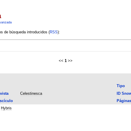
a
vanzada
ios de búsqueda introducidos (
RSS
):
<<
1
>>
Tipo
vista
Celestinesca
ID Sno
scículo
Página
;
Hybris