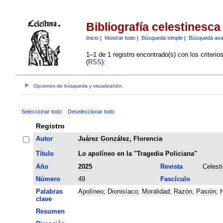
Bibliografía celestinesca
Inicio
|
Mostrar todo
|
Búsqueda simple
|
Búsqueda av
1–1 de 1 registro encontrado(s) con los criteri
(
RSS
):
Opciones de búsqueda y visualización
Seleccionar todo
Deseleccionar todo
Registro
Autor
Juárez González, Florencia
Título
Lo apolíneo en la "Tragedia Policiana"
Año
2025
Revista
Celest
Número
49
Fascículo
Palabras
Apolíneo
;
Dionisíaco
;
Moralidad
;
Razón
;
Pasión
;
H
clave
Resumen