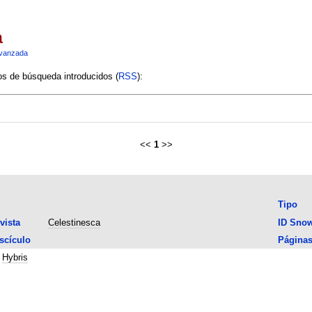
a
vanzada
ios de búsqueda introducidos (
RSS
):
<<
1
>>
Tipo
vista
Celestinesca
ID Sno
scículo
Página
;
Hybris