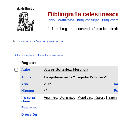
Bibliografía celestinesc
Inicio
|
Mostrar todo
|
Búsqueda simple
|
Búsqueda a
1–1 de 1 registro encontrado(s) con los criter
Opciones de búsqueda y visualización
Seleccionar todo
Deseleccionar todo
Registro
Autor
Juárez González, Florencia
Título
Lo apolíneo en la "Tragedia Policiana"
Año
2025
Re
Número
49
Fa
Palabras
Apolíneo
;
Dionisíaco
;
Moralidad
;
Razón
;
Pasión
clave
Resumen
Dirección