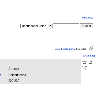
Mi cuenta
Lista
|
Bibliografía
|
Detalles
Enlaces
Artículo
w
Celestinesca
s
229-239