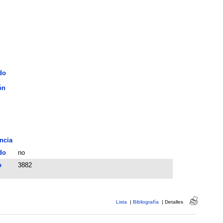
do
ón
ncia
do
no
o
3882
Lista
|
Bibliografía
|
Detalles