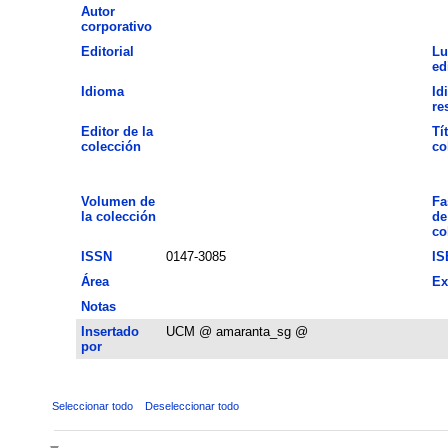
Autor
corporativo
Editorial
Lu
ed
Idioma
Id
re
Editor de la
Tí
colección
co
Volumen de
Fa
la colección
de
co
ISSN
0147-3085
IS
Área
Ex
Notas
Insertado
UCM @ amaranta_sg @
por
Seleccionar todo
Deseleccionar todo