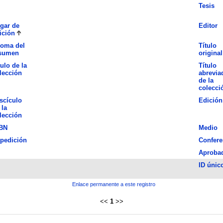
Tesis
gar de
Editor
ición
ioma del
Título
sumen
original
tulo de la
Título
lección
abrevia
de la
colecci
scículo
Edición
 la
lección
BN
Medio
pedición
Confere
Aproba
ID únic
Enlace permanente a este registro
<<
1
>>