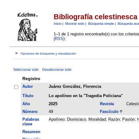
Bibliografía celestinesca
Inicio
|
Mostrar todo
|
Búsqueda simple
|
Búsqueda av
1–1 de 1 registro encontrado(s) con los criteri
(
RSS
):
Opciones de búsqueda y visualización
Seleccionar todo
Deseleccionar todo
Registro
Autor
Juárez González, Florencia
Título
Lo apolíneo en la "Tragedia Policiana"
Año
2025
Revista
Celest
Número
49
Fascículo
Palabras
Apolíneo
;
Dionisíaco
;
Moralidad
;
Razón
;
Pasión
;
H
clave
Resumen