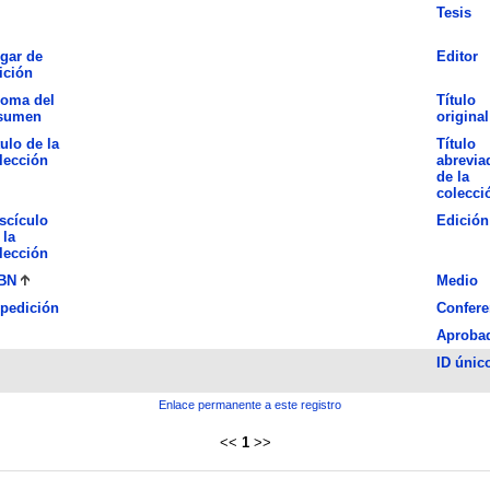
Tesis
gar de
Editor
ición
ioma del
Título
sumen
original
tulo de la
Título
lección
abrevia
de la
colecci
scículo
Edición
 la
lección
BN
Medio
pedición
Confere
Aproba
ID únic
Enlace permanente a este registro
<<
1
>>