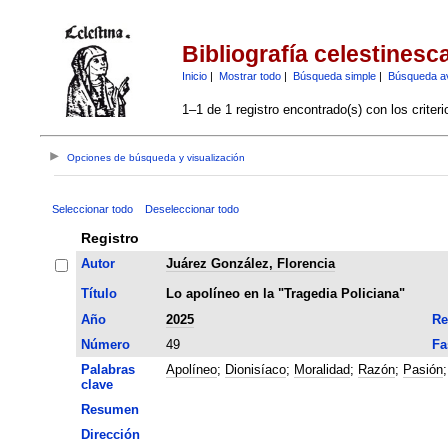
Bibliografía celestinesc
Inicio
|
Mostrar todo
|
Búsqueda simple
|
Búsqueda a
1–1 de 1 registro encontrado(s) con los criter
Opciones de búsqueda y visualización
Seleccionar todo
Deseleccionar todo
Registro
Autor
Juárez González, Florencia
Título
Lo apolíneo en la "Tragedia Policiana"
Año
2025
Re
Número
49
Fa
Palabras
Apolíneo
;
Dionisíaco
;
Moralidad
;
Razón
;
Pasión
clave
Resumen
Dirección