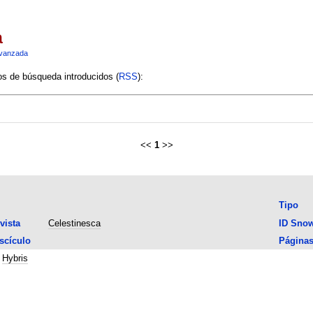
a
vanzada
ios de búsqueda introducidos (
RSS
):
<<
1
>>
Tipo
vista
Celestinesca
ID Sno
scículo
Página
;
Hybris