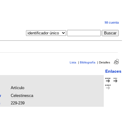
Mi cuenta
Lista
|
Bibliografía
|
Detalles
Enlaces
Artículo
w
Celestinesca
s
229-239