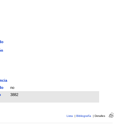
do
ón
ncia
do
no
o
3882
Lista
|
Bibliografía
|
Detalles