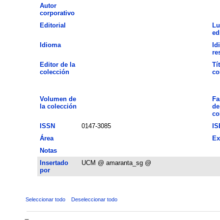
Autor
corporativo
Editorial
Lu
ed
Idioma
Id
re
Editor de la
Tí
colección
co
Volumen de
Fa
la colección
de
co
ISSN
0147-3085
IS
Área
Ex
Notas
Insertado
UCM @ amaranta_sg @
por
Seleccionar todo
Deseleccionar todo