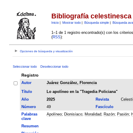
Bibliografía celestinesca
Inicio
|
Mostrar todo
|
Búsqueda simple
|
Búsqueda av
1–1 de 1 registro encontrado(s) con los criteri
(
RSS
):
Opciones de búsqueda y visualización
Seleccionar todo
Deseleccionar todo
Registro
Autor
Juárez González, Florencia
Título
Lo apolíneo en la "Tragedia Policiana"
Año
2025
Revista
Celest
Número
49
Fascículo
Palabras
Apolíneo
;
Dionisíaco
;
Moralidad
;
Razón
;
Pasión
;
H
clave
Resumen