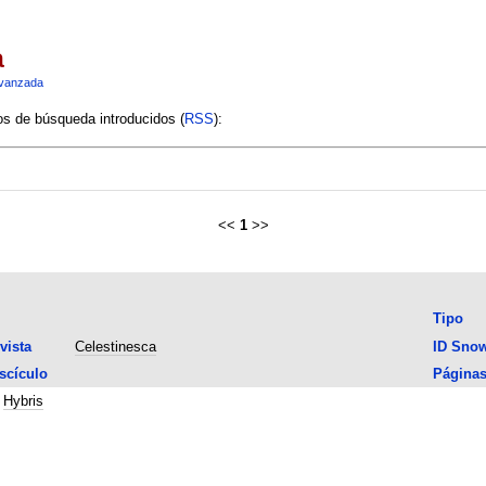
a
vanzada
ios de búsqueda introducidos (
RSS
):
<<
1
>>
Tipo
vista
Celestinesca
ID Sno
scículo
Página
;
Hybris