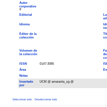
Autor
corporativo
Editorial
Lu
ed
Idioma
Id
re
Editor de la
Tí
colección
co
Volumen de
Fa
la colección
de
co
ISSN
0147-3085
IS
Área
Ex
Notas
Insertado
UCM @ amaranta_sg @
por
Seleccionar todo
Deseleccionar todo