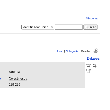
Mi cuenta
Lista
|
Bibliografía
|
Detalles
Enlaces
Artículo
w
Celestinesca
s
229-239