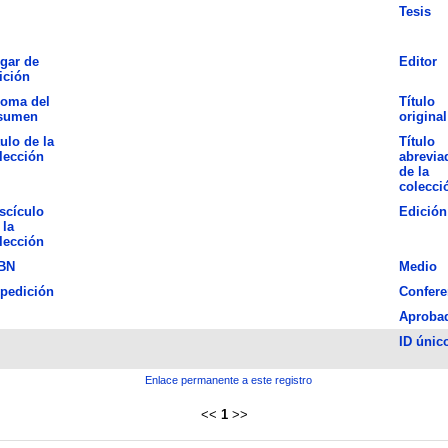
Tesis
gar de
Editor
ición
ioma del
Título
sumen
original
tulo de la
Título
lección
abrevia
de la
colecci
scículo
Edición
 la
lección
BN
Medio
pedición
Confere
Aproba
ID únic
Enlace permanente a este registro
<<
1
>>