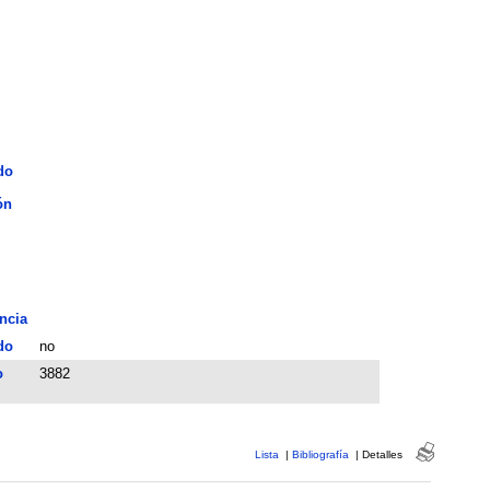
do
ón
ncia
do
no
o
3882
Lista
|
Bibliografía
|
Detalles