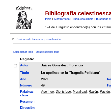
Bibliografía celestinesc
Inicio
|
Mostrar todo
|
Búsqueda simple
|
Búsqueda a
1–1 de 1 registro encontrado(s) con los criter
Opciones de búsqueda y visualización
Seleccionar todo
Deseleccionar todo
Registro
Autor
Juárez González, Florencia
Título
Lo apolíneo en la "Tragedia Policiana"
Año
2025
Re
Número
49
Fa
Palabras
Apolíneo
;
Dionisíaco
;
Moralidad
;
Razón
;
Pasión
clave
Resumen
Dirección