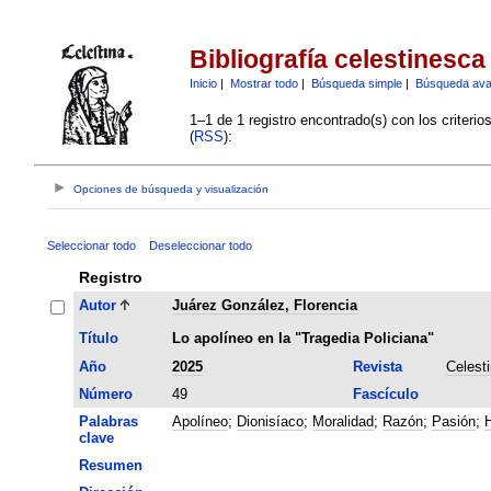
Bibliografía celestinesca
Inicio
|
Mostrar todo
|
Búsqueda simple
|
Búsqueda av
1–1 de 1 registro encontrado(s) con los criteri
(
RSS
):
Opciones de búsqueda y visualización
Seleccionar todo
Deseleccionar todo
Registro
Autor
Juárez González, Florencia
Título
Lo apolíneo en la "Tragedia Policiana"
Año
2025
Revista
Celest
Número
49
Fascículo
Palabras
Apolíneo
;
Dionisíaco
;
Moralidad
;
Razón
;
Pasión
;
H
clave
Resumen