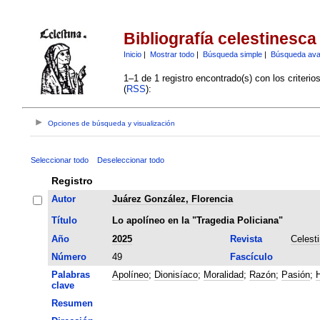
Bibliografía celestinesca
Inicio
|
Mostrar todo
|
Búsqueda simple
|
Búsqueda av
1–1 de 1 registro encontrado(s) con los criteri
(
RSS
):
Opciones de búsqueda y visualización
Seleccionar todo
Deseleccionar todo
Registro
Autor
Juárez González, Florencia
Título
Lo apolíneo en la "Tragedia Policiana"
Año
2025
Revista
Celest
Número
49
Fascículo
Palabras
Apolíneo
;
Dionisíaco
;
Moralidad
;
Razón
;
Pasión
;
H
clave
Resumen