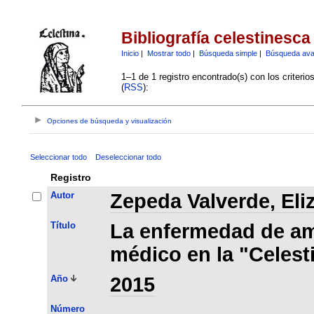
Bibliografía celestinesca
Inicio
|
Mostrar todo
|
Búsqueda simple
|
Búsqueda av
1–1 de 1 registro encontrado(s) con los criteri
(
RSS
):
Opciones de búsqueda y visualización
Seleccionar todo
Deseleccionar todo
Registro
Autor
Zepeda Valverde, Eli
Título
La enfermedad de am
médico en la "Celest
Año
2015
Número