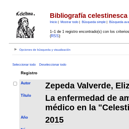
Bibliografía celestinesca
Inicio
|
Mostrar todo
|
Búsqueda simple
|
Búsqueda av
1–1 de 1 registro encontrado(s) con los criteri
(
RSS
):
Opciones de búsqueda y visualización
Seleccionar todo
Deseleccionar todo
Registro
Autor
Zepeda Valverde, Eli
Título
La enfermedad de am
médico en la "Celest
Año
2015