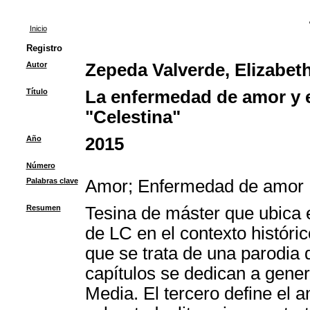
Inicio
Registro
Autor
Zepeda Valverde, Elizabet
Título
La enfermedad de amor y e
"Celestina"
Año
2015
Número
Palabras clave
Amor
;
Enfermedad de amor
Resumen
Tesina de máster que ubica 
de LC en el contexto históri
que se trata de una parodia
capítulos se dedican a gene
Media. El tercero define el