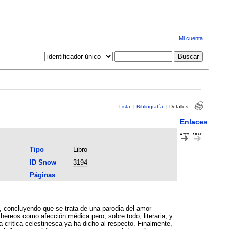
Mi cuenta
Lista
|
Bibliografía
|
Detalles
Enlaces
Tipo
Libro
ID Snow
3194
Páginas
, concluyendo que se trata de una parodia del amor
hereos como afección médica pero, sobre todo, literaria, y
a crítica celestinesca ya ha dicho al respecto. Finalmente,