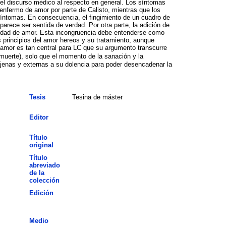
y el discurso médico al respecto en general. Los síntomas
nfermo de amor por parte de Calisto, mientras que los
síntomas. En consecuencia, el fingimiento de un cuadro de
rece ser sentida de verdad. Por otra parte, la adición de
rmedad de amor. Esta incongruencia debe entenderse como
 principios del amor hereos y su tratamiento, aunque
 amor es tan central para LC que su argumento transcurre
/muerte), solo que el momento de la sanación y la
ajenas y externas a su dolencia para poder desencadenar la
Tesis
Tesina de máster
Editor
Título
original
Título
abreviado
de la
colección
Edición
Medio