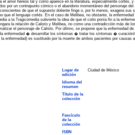
dia el amor hereos tal y como aparece en la literatura, especialmente cortés, 
os por un contrapunto cómico o el abandono momentáneo del personaje del e
conscientes de que el supuesto doliente finge o, por lo menos, exagera sus 
que el lenguaje cortés. En el caso de Melibea, no obstante, la enfermedad pa
edia a la Tragicomedia subvierte la idea de que el coito ponía fin a la enfe
ongara la relación de Calisto y Melibea, no como una contradicción más de los
matizar el personaje de Calisto. Por último, se propone que la enfermedad de
er la enfermedad � desarrollar los síntomas � tratar los síntomas � curación
e la enfermedad) es sustituido por la muerte de ambos pacientes por causas 
Lugar de
Ciudad de México
edición
Idioma del
resumen
Título de la
colección
Fascículo
de la
colección
ISBN