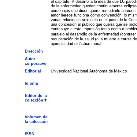
el capítulo IV desarrolla la idea de que LC paro
de la enfermedad quedan continuamente eclipsad
personajes que dicen querer remediarlo parecen 
amor hereos funciona como convención, lo mismo 
varias relaciones sexuales en el paso de la Com
una concesión al público que quería que se prol
contribuye a esta impresión tanto como a proble
paralelo al desarrollo de la enfermedad (contra
recuperación de la salud (o la muerte a causa d
ejemplaridad didáctico-moral.
Dirección
Autor
corporativo
Editorial
Universidad Nacional Autónoma de México
Idioma
Editor de la
colección
Volumen de
la colección
ISSN