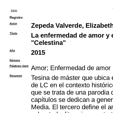
Inicio
Registro
Autor
Zepeda Valverde, Elizabet
Título
La enfermedad de amor y e
"Celestina"
Año
2015
Número
Palabras clave
Amor
;
Enfermedad de amor
Resumen
Tesina de máster que ubica 
de LC en el contexto históri
que se trata de una parodia
capítulos se dedican a gene
Media. El tercero define el