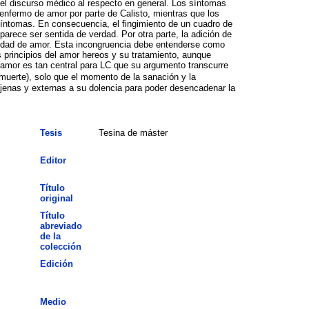
y el discurso médico al respecto en general. Los síntomas
nfermo de amor por parte de Calisto, mientras que los
síntomas. En consecuencia, el fingimiento de un cuadro de
rece ser sentida de verdad. Por otra parte, la adición de
rmedad de amor. Esta incongruencia debe entenderse como
 principios del amor hereos y su tratamiento, aunque
 amor es tan central para LC que su argumento transcurre
/muerte), solo que el momento de la sanación y la
ajenas y externas a su dolencia para poder desencadenar la
Tesis
Tesina de máster
Editor
Título
original
Título
abreviado
de la
colección
Edición
Medio