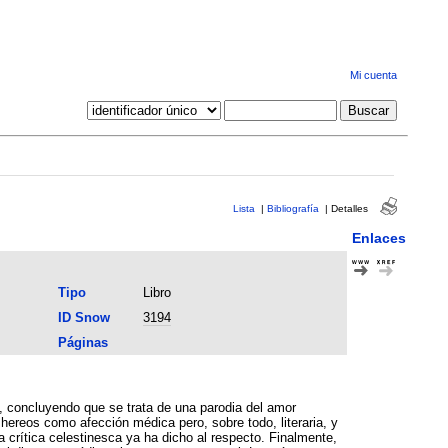
Mi cuenta
Lista
|
Bibliografía
|
Detalles
Enlaces
Tipo
Libro
ID Snow
3194
Páginas
, concluyendo que se trata de una parodia del amor
hereos como afección médica pero, sobre todo, literaria, y
a crítica celestinesca ya ha dicho al respecto. Finalmente,