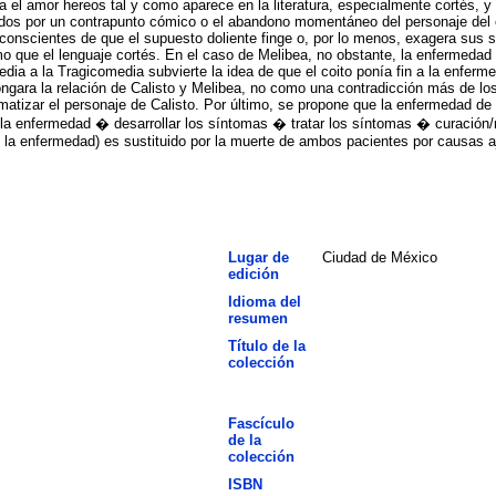
dia el amor hereos tal y como aparece en la literatura, especialmente cortés, 
os por un contrapunto cómico o el abandono momentáneo del personaje del e
conscientes de que el supuesto doliente finge o, por lo menos, exagera sus 
que el lenguaje cortés. En el caso de Melibea, no obstante, la enfermedad pa
edia a la Tragicomedia subvierte la idea de que el coito ponía fin a la enfe
ongara la relación de Calisto y Melibea, no como una contradicción más de los
matizar el personaje de Calisto. Por último, se propone que la enfermedad de
er la enfermedad � desarrollar los síntomas � tratar los síntomas � curación
e la enfermedad) es sustituido por la muerte de ambos pacientes por causas 
Lugar de
Ciudad de México
edición
Idioma del
resumen
Título de la
colección
Fascículo
de la
colección
ISBN