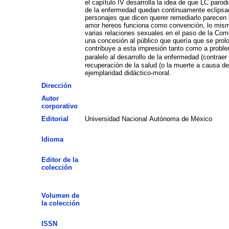
el capítulo IV desarrolla la idea de que LC paro
de la enfermedad quedan continuamente eclipsad
personajes que dicen querer remediarlo parecen 
amor hereos funciona como convención, lo mismo 
varias relaciones sexuales en el paso de la Com
una concesión al público que quería que se prol
contribuye a esta impresión tanto como a proble
paralelo al desarrollo de la enfermedad (contra
recuperación de la salud (o la muerte a causa d
ejemplaridad didáctico-moral.
Dirección
Autor
corporativo
Editorial
Universidad Nacional Autónoma de México
Idioma
Editor de la
colección
Volumen de
la colección
ISSN