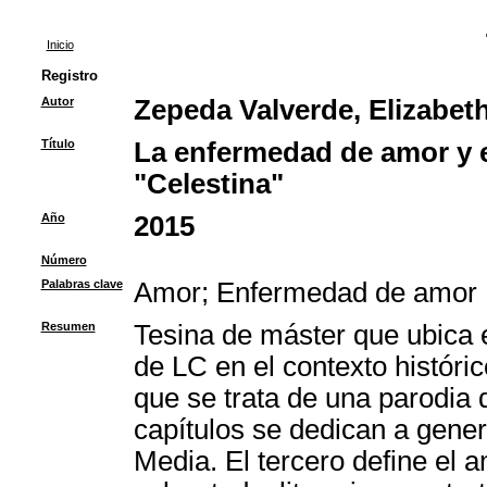
Inicio
Registro
Autor
Zepeda Valverde, Elizabet
Título
La enfermedad de amor y e
"Celestina"
Año
2015
Número
Palabras clave
Amor
;
Enfermedad de amor
Resumen
Tesina de máster que ubica 
de LC en el contexto históri
que se trata de una parodia
capítulos se dedican a gene
Media. El tercero define el