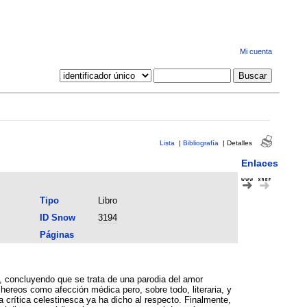
Mi cuenta
Lista
|
Bibliografía
|
Detalles
Enlaces
Tipo
Libro
ID Snow
3194
Páginas
, concluyendo que se trata de una parodia del amor
hereos como afección médica pero, sobre todo, literaria, y
a crítica celestinesca ya ha dicho al respecto. Finalmente,