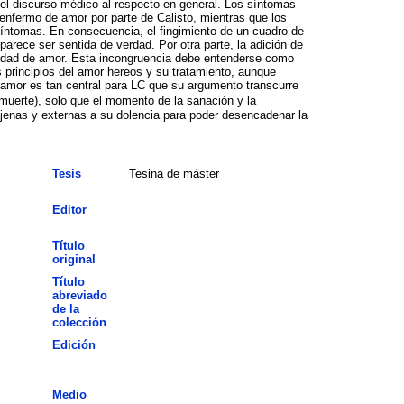
y el discurso médico al respecto en general. Los síntomas
nfermo de amor por parte de Calisto, mientras que los
síntomas. En consecuencia, el fingimiento de un cuadro de
rece ser sentida de verdad. Por otra parte, la adición de
rmedad de amor. Esta incongruencia debe entenderse como
 principios del amor hereos y su tratamiento, aunque
 amor es tan central para LC que su argumento transcurre
/muerte), solo que el momento de la sanación y la
ajenas y externas a su dolencia para poder desencadenar la
Tesis
Tesina de máster
Editor
Título
original
Título
abreviado
de la
colección
Edición
Medio