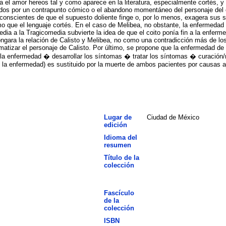
dia el amor hereos tal y como aparece en la literatura, especialmente cortés, 
os por un contrapunto cómico o el abandono momentáneo del personaje del e
conscientes de que el supuesto doliente finge o, por lo menos, exagera sus 
que el lenguaje cortés. En el caso de Melibea, no obstante, la enfermedad pa
edia a la Tragicomedia subvierte la idea de que el coito ponía fin a la enfe
ongara la relación de Calisto y Melibea, no como una contradicción más de los
matizar el personaje de Calisto. Por último, se propone que la enfermedad de
er la enfermedad � desarrollar los síntomas � tratar los síntomas � curación
e la enfermedad) es sustituido por la muerte de ambos pacientes por causas 
Lugar de
Ciudad de México
edición
Idioma del
resumen
Título de la
colección
Fascículo
de la
colección
ISBN