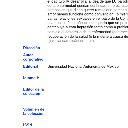
el capítulo IV desarrolla la idea de que LC paro
de la enfermedad quedan continuamente eclipsad
personajes que dicen querer remediarlo parecen 
amor hereos funciona como convención, lo mismo 
varias relaciones sexuales en el paso de la Com
una concesión al público que quería que se prol
contribuye a esta impresión tanto como a proble
paralelo al desarrollo de la enfermedad (contra
recuperación de la salud (o la muerte a causa d
ejemplaridad didáctico-moral.
Dirección
Autor
corporativo
Editorial
Universidad Nacional Autónoma de México
Idioma
Editor de la
colección
Volumen de
la colección
ISSN