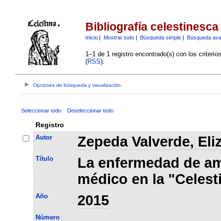
Bibliografía celestinesca
Inicio
|
Mostrar todo
|
Búsqueda simple
|
Búsqueda av
1–1 de 1 registro encontrado(s) con los criteri
(
RSS
):
Opciones de búsqueda y visualización
Seleccionar todo
Deseleccionar todo
Registro
Autor
Zepeda Valverde, Eli
Título
La enfermedad de am
médico en la "Celest
Año
2015
Número