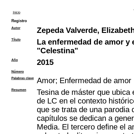
Inicio
Registro
Autor
Zepeda Valverde, Elizabet
Título
La enfermedad de amor y e
"Celestina"
Año
2015
Número
Palabras clave
Amor
;
Enfermedad de amor
Resumen
Tesina de máster que ubica 
de LC en el contexto históri
que se trata de una parodia
capítulos se dedican a gene
Media. El tercero define el