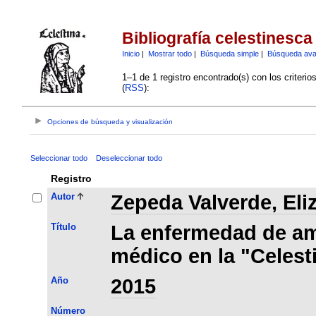
Bibliografía celestinesca
Inicio
|
Mostrar todo
|
Búsqueda simple
|
Búsqueda av
1–1 de 1 registro encontrado(s) con los criteri
(
RSS
):
Opciones de búsqueda y visualización
Seleccionar todo
Deseleccionar todo
Registro
Autor
Zepeda Valverde, Eli
Título
La enfermedad de am
médico en la "Celest
Año
2015
Número