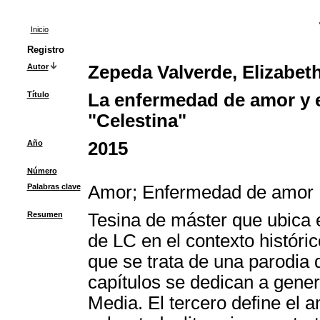
Inicio
Registro
Autor
Zepeda Valverde, Elizabet
Título
La enfermedad de amor y e
"Celestina"
Año
2015
Número
Palabras clave
Amor
;
Enfermedad de amor
Resumen
Tesina de máster que ubica 
de LC en el contexto históri
que se trata de una parodia
capítulos se dedican a gene
Media. El tercero define el