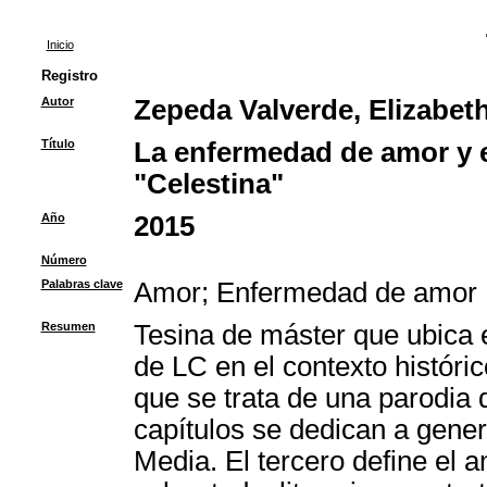
Inicio
Registro
Autor
Zepeda Valverde, Elizabet
Título
La enfermedad de amor y e
"Celestina"
Año
2015
Número
Palabras clave
Amor
;
Enfermedad de amor
Resumen
Tesina de máster que ubica 
de LC en el contexto históri
que se trata de una parodia
capítulos se dedican a gene
Media. El tercero define el