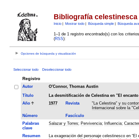
Bibliografía celestinesca
Inicio
|
Mostrar todo
|
Búsqueda simple
|
Búsqueda av
1–1 de 1 registro encontrado(s) con los criteri
(
RSS
):
Opciones de búsqueda y visualización
Seleccionar todo
Deseleccionar todo
Registro
Autor
O'Connor, Thomas Austin
Título
La desmitificación de Celestina en "El encanto
Año
1977
Revista
"La Celestina" y su contor
Internacional sobre la "Cel
Número
Fascículo
Palabras
Salazar y Torres
;
Pervivencia
;
Influencia
;
Caracter
clave
Resumen
La exageración del personaje celestinesco en “El