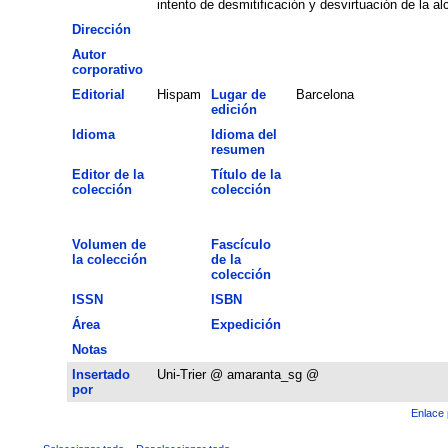
intento de desmitificación y desvirtuación de la al
Dirección
Autor
corporativo
Editorial
Hispam
Lugar de
Barcelona
edición
Idioma
Idioma del
resumen
Editor de la
Título de la
colección
colección
Volumen de
Fascículo
la colección
de la
colección
ISSN
ISBN
Área
Expedición
Notas
Insertado
Uni-Trier @ amaranta_sg @
por
Enlace 