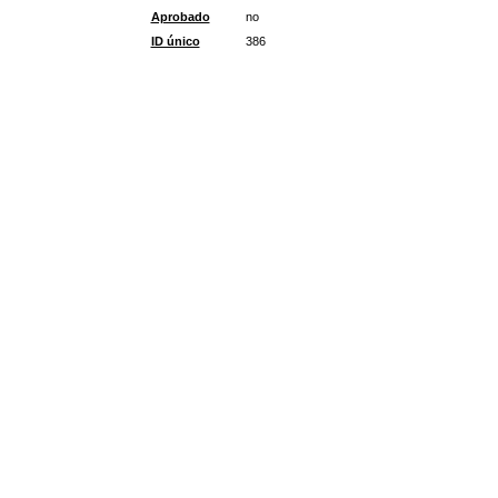
Aprobado
no
ID único
386