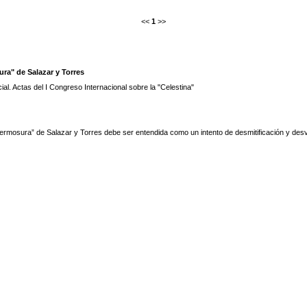
<<
1
>>
ura" de Salazar y Torres
ial. Actas del I Congreso Internacional sobre la "Celestina"
ermosura” de Salazar y Torres debe ser entendida como un intento de desmitificación y desvi