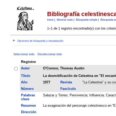
Bibliografía celestinesc
Inicio
|
Mostrar todo
|
Búsqueda simple
|
Búsqueda a
1–1 de 1 registro encontrado(s) con los criter
Opciones de búsqueda y visualización
Seleccionar todo
Deseleccionar todo
Registro
Autor
O'Connor, Thomas Austin
Título
La desmitificación de Celestina en "El encan
Año
1977
Revista
"La Celestina" y su co
Número
Fascículo
Palabras
Salazar y Torres
;
Pervivencia
;
Influencia
;
Caract
clave
Resumen
La exageración del personaje celestinesco en “E
Dirección