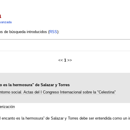
a
vanzada
ios de búsqueda introducidos (
RSS
):
<<
1
>>
to es la hermosura" de Salazar y Torres
ntorno social. Actas del I Congreso Internacional sobre la "Celestina"
erización
l encanto es la hermosura” de Salazar y Torres debe ser entendida como un int