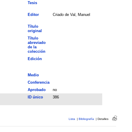
Tesis
Editor
Criado de Val, Manuel
Título
original
Título
abreviado
de la
colección
Edición
Medio
Conferencia
Aprobado
no
ID único
386
Lista
|
Bibliografía
|
Detalles