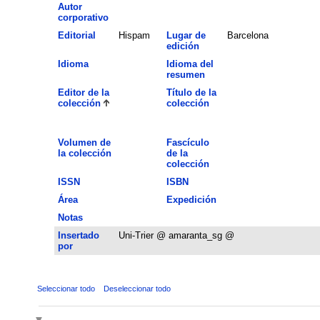
Autor
corporativo
Editorial
Hispam
Lugar de
Barcelona
edición
Idioma
Idioma del
resumen
Editor de la
Título de la
colección
colección
Volumen de
Fascículo
la colección
de la
colección
ISSN
ISBN
Área
Expedición
Notas
Insertado
Uni-Trier @ amaranta_sg @
por
Seleccionar todo
Deseleccionar todo