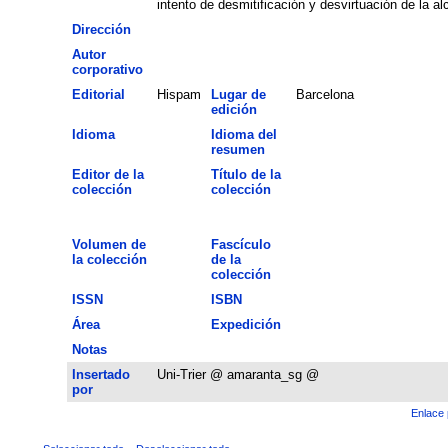
intento de desmitificación y desvirtuación de la al
Dirección
Autor
corporativo
Editorial
Hispam
Lugar de
Barcelona
edición
Idioma
Idioma del
resumen
Editor de la
Título de la
colección
colección
Volumen de
Fascículo
la colección
de la
colección
ISSN
ISBN
Área
Expedición
Notas
Insertado
Uni-Trier @ amaranta_sg @
por
Enlace 