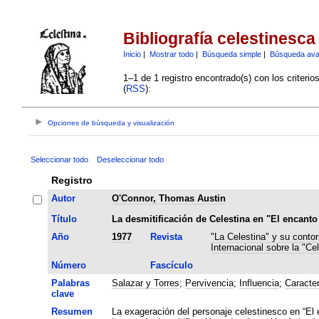
Bibliografía celestinesca
Inicio
|
Mostrar todo
|
Búsqueda simple
|
Búsqueda av
1–1 de 1 registro encontrado(s) con los criteri
(
RSS
):
Opciones de búsqueda y visualización
Seleccionar todo
Deseleccionar todo
Registro
Autor
O'Connor, Thomas Austin
Título
La desmitificación de Celestina en "El encanto
Año
1977
Revista
"La Celestina" y su contor
Internacional sobre la "Cel
Número
Fascículo
Palabras
Salazar y Torres
;
Pervivencia
;
Influencia
;
Caracter
clave
Resumen
La exageración del personaje celestinesco en “El