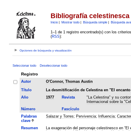
Bibliografía celestinesca
Inicio
|
Mostrar todo
|
Búsqueda simple
|
Búsqueda av
1–1 de 1 registro encontrado(s) con los criteri
(
RSS
):
Opciones de búsqueda y visualización
Seleccionar todo
Deseleccionar todo
Registro
Autor
O'Connor, Thomas Austin
Título
La desmitificación de Celestina en "El encanto
Año
1977
Revista
"La Celestina" y su contor
Internacional sobre la "Cel
Número
Fascículo
Palabras
Salazar y Torres
;
Pervivencia
;
Influencia
;
Caracter
clave
Resumen
La exageración del personaje celestinesco en “El