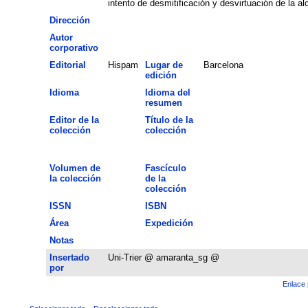
intento de desmitificación y desvirtuación de la al
Dirección
Autor
corporativo
Editorial
Hispam
Lugar de
Barcelona
edición
Idioma
Idioma del
resumen
Editor de la
Título de la
colección
colección
Volumen de
Fascículo
la colección
de la
colección
ISSN
ISBN
Área
Expedición
Notas
Insertado
Uni-Trier @ amaranta_sg @
por
Enlace 