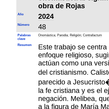
obra de Rojas
Año
2024
Número
48
Palabras
Onomástica
;
Parodia
;
Religión
;
Contrafactum
clave
Resumen
Este trabajo se centr
enfoque religioso, sug
actúan como una versi
del cristianismo. Cal
parecido a Jesucristo
la fe cristiana y es e
negación. Melibea, que
a la figura de María M