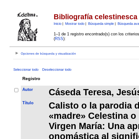
Bibliografía celestinesca
Inicio
|
Mostrar todo
|
Búsqueda simple
|
Búsqueda av
1–1 de 1 registro encontrado(s) con los criteri
(
RSS
):
Opciones de búsqueda y visualización
Seleccionar todo
Deseleccionar todo
Registro
Autor
Cáseda Teresa, Jesú
Título
Calisto o la parodia 
«madre» Celestina o l
Virgen María: Una a
onomástica al signifi