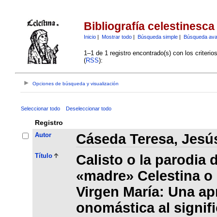
Bibliografía celestinesca
Inicio
|
Mostrar todo
|
Búsqueda simple
|
Búsqueda av
1–1 de 1 registro encontrado(s) con los criteri
(
RSS
):
Opciones de búsqueda y visualización
Seleccionar todo
Deseleccionar todo
Registro
Autor
Cáseda Teresa, Jesú
Título
Calisto o la parodia 
«madre» Celestina o l
Virgen María: Una a
onomástica al signifi