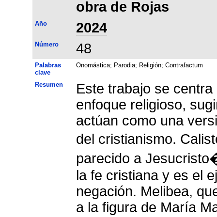
obra de Rojas
Año
2024
Número
48
Palabras
Onomástica
;
Parodia
;
Religión
;
Contrafactum
clave
Resumen
Este trabajo se centr
enfoque religioso, sug
actúan como una versi
del cristianismo. Cal
parecido a Jesucristo
la fe cristiana y es e
negación. Melibea, que
a la figura de María M