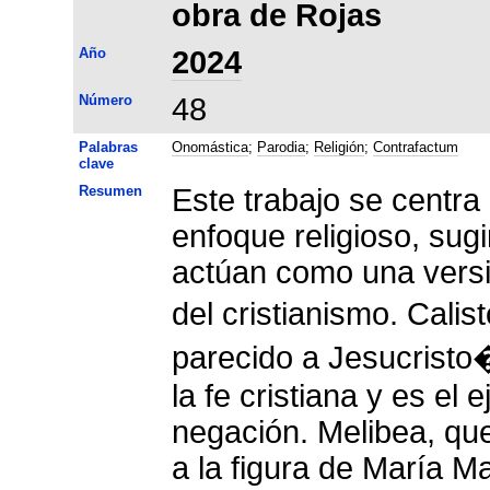
obra de Rojas
Año
2024
Número
48
Palabras
Onomástica
;
Parodia
;
Religión
;
Contrafactum
clave
Resumen
Este trabajo se centr
enfoque religioso, sug
actúan como una versi
del cristianismo. Cal
parecido a Jesucristo
la fe cristiana y es e
negación. Melibea, que
a la figura de María M