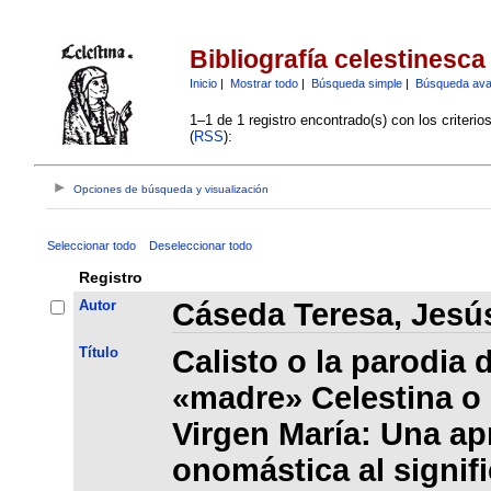
Bibliografía celestinesca
Inicio
|
Mostrar todo
|
Búsqueda simple
|
Búsqueda av
1–1 de 1 registro encontrado(s) con los criteri
(
RSS
):
Opciones de búsqueda y visualización
Seleccionar todo
Deseleccionar todo
Registro
Autor
Cáseda Teresa, Jesú
Título
Calisto o la parodia 
«madre» Celestina o l
Virgen María: Una a
onomástica al signifi