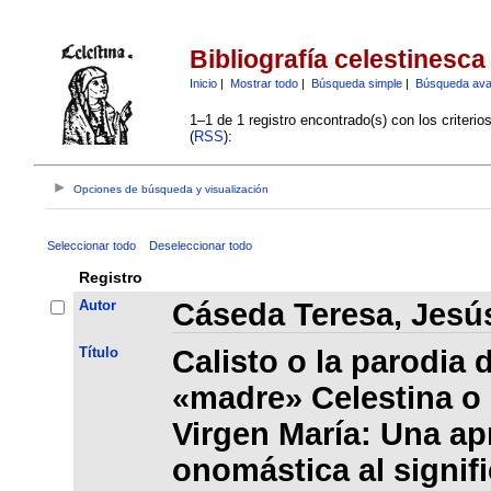
Bibliografía celestinesca
Inicio
|
Mostrar todo
|
Búsqueda simple
|
Búsqueda av
1–1 de 1 registro encontrado(s) con los criteri
(
RSS
):
Opciones de búsqueda y visualización
Seleccionar todo
Deseleccionar todo
Registro
Autor
Cáseda Teresa, Jesú
Título
Calisto o la parodia 
«madre» Celestina o l
Virgen María: Una a
onomástica al signifi