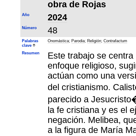
obra de Rojas
Año
2024
Número
48
Palabras
Onomástica
;
Parodia
;
Religión
;
Contrafactum
clave
Resumen
Este trabajo se centr
enfoque religioso, sug
actúan como una versi
del cristianismo. Cal
parecido a Jesucristo
la fe cristiana y es e
negación. Melibea, que
a la figura de María M