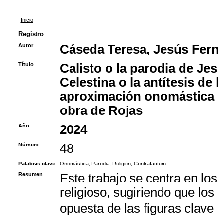
Inicio
Registro
Autor
Cáseda Teresa, Jesús Fer
Título
Calisto o la parodia de Je
Celestina o la antítesis de
aproximación onomástica al
obra de Rojas
Año
2024
Número
48
Palabras clave
Onomástica
;
Parodia
;
Religión
;
Contrafactum
Resumen
Este trabajo se centra en l
religioso, sugiriendo que lo
opuesta de las figuras clave