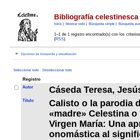
Bibliografía celestinesca
Inicio
|
Mostrar todo
|
Búsqueda simple
|
Búsqueda av
1–1 de 1 registro encontrado(s) con los criteri
(
RSS
):
Opciones de búsqueda y visualización
Seleccionar todo
Deseleccionar todo
Registro
Autor
Cáseda Teresa, Jesú
Título
Calisto o la parodia 
«madre» Celestina o l
Virgen María: Una a
onomástica al signifi