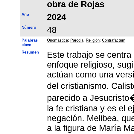
obra de Rojas
Año
2024
Número
48
Palabras
Onomástica
;
Parodia
;
Religión
;
Contrafactum
clave
Resumen
Este trabajo se centr
enfoque religioso, sug
actúan como una versi
del cristianismo. Cal
parecido a Jesucristo
la fe cristiana y es e
negación. Melibea, que
a la figura de María M