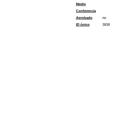
Medio
Conferencia
Aprobado
no
ID único
3838