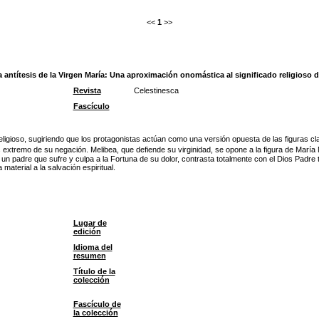
<<
1
>>
la antítesis de la Virgen María: Una aproximación onomástica al significado religioso d
Revista
Celestinesca
Fascículo
ligioso, sugiriendo que los protagonistas actúan como una versión opuesta de las figuras 
ás extremo de su negación. Melibea, que defiende su virginidad, se opone a la figura de Ma
 un padre que sufre y culpa a la Fortuna de su dolor, contrasta totalmente con el Dios Padre 
 material a la salvación espiritual.
Lugar de
edición
Idioma del
resumen
Título de la
colección
Fascículo de
la colección