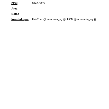
ISSN
0147-3085
Área
Notas
Insertado por
Uni-Trier @ amaranta_sg @; UCM @ amaranta_sg @