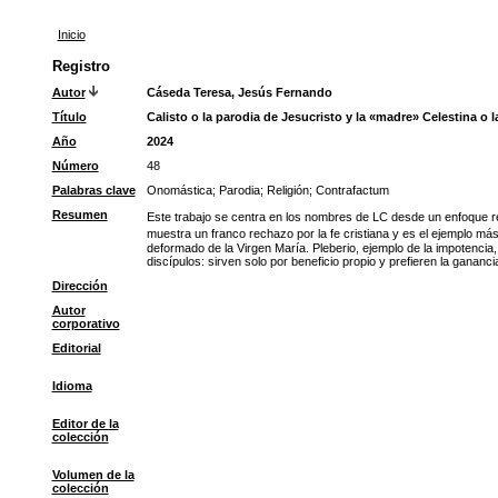
Inicio
Registro
Autor
Cáseda Teresa, Jesús Fernando
Título
Calisto o la parodia de Jesucristo y la «madre» Celestina o 
Año
2024
Número
48
Palabras clave
Onomástica
;
Parodia
;
Religión
;
Contrafactum
Resumen
Este trabajo se centra en los nombres de LC desde un enfoque re
muestra un franco rechazo por la fe cristiana y es el ejemplo m
deformado de la Virgen María. Pleberio, ejemplo de la impotencia,
discípulos: sirven solo por beneficio propio y prefieren la ganancia
Dirección
Autor
corporativo
Editorial
Idioma
Editor de la
colección
Volumen de la
colección