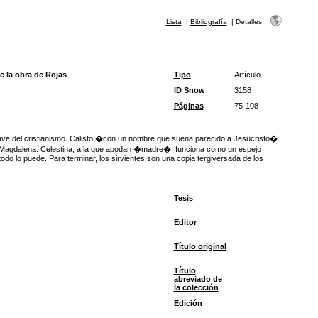
Lista
|
Bibliografía
|
Detalles
e la obra de Rojas
Tipo
Artículo
ID Snow
3158
Páginas
75-108
clave del cristianismo. Calisto �con un nombre que suena parecido a Jesucristo�
ría Magdalena. Celestina, a la que apodan �madre�, funciona como un espejo
todo lo puede. Para terminar, los sirvientes son una copia tergiversada de los
Tesis
Editor
Título original
Título
abreviado de
la colección
Edición