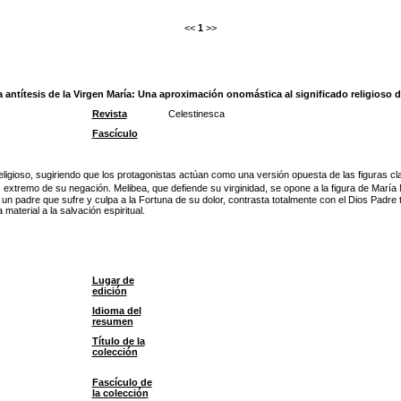
<<
1
>>
la antítesis de la Virgen María: Una aproximación onomástica al significado religioso d
Revista
Celestinesca
Fascículo
ligioso, sugiriendo que los protagonistas actúan como una versión opuesta de las figuras 
ás extremo de su negación. Melibea, que defiende su virginidad, se opone a la figura de Ma
 un padre que sufre y culpa a la Fortuna de su dolor, contrasta totalmente con el Dios Padre 
 material a la salvación espiritual.
Lugar de
edición
Idioma del
resumen
Título de la
colección
Fascículo de
la colección