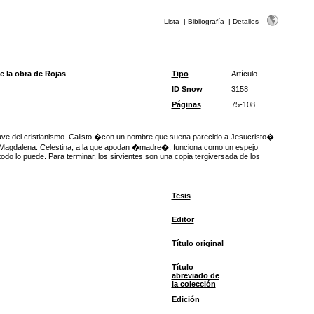
Lista
|
Bibliografía
|
Detalles
e la obra de Rojas
Tipo
Artículo
ID Snow
3158
Páginas
75-108
clave del cristianismo. Calisto �con un nombre que suena parecido a Jesucristo�
ría Magdalena. Celestina, a la que apodan �madre�, funciona como un espejo
todo lo puede. Para terminar, los sirvientes son una copia tergiversada de los
Tesis
Editor
Título original
Título
abreviado de
la colección
Edición