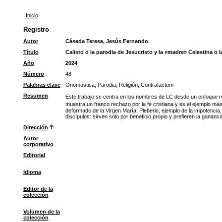
Inicio
Registro
Autor
Cáseda Teresa, Jesús Fernando
Título
Calisto o la parodia de Jesucristo y la «madre» Celestina o 
Año
2024
Número
48
Palabras clave
Onomástica
;
Parodia
;
Religión
;
Contrafactum
Resumen
Este trabajo se centra en los nombres de LC desde un enfoque re
muestra un franco rechazo por la fe cristiana y es el ejemplo m
deformado de la Virgen María. Pleberio, ejemplo de la impotencia,
discípulos: sirven solo por beneficio propio y prefieren la ganancia
Dirección
Autor
corporativo
Editorial
Idioma
Editor de la
colección
Volumen de la
colección