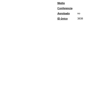
Medio
Conferencia
Aprobado
no
ID único
3838