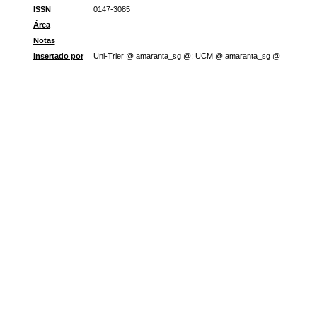
ISSN
0147-3085
Área
Notas
Insertado por
Uni-Trier @ amaranta_sg @; UCM @ amaranta_sg @