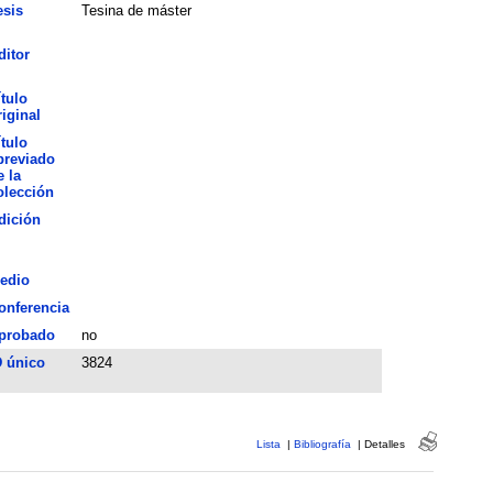
esis
Tesina de máster
ditor
ítulo
riginal
ítulo
breviado
e la
olección
dición
edio
onferencia
probado
no
D único
3824
Lista
|
Bibliografía
|
Detalles