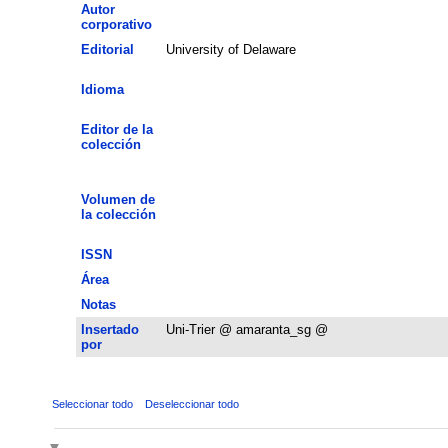
Autor
corporativo
Editorial
University of Delaware
Idioma
Editor de la
colección
Volumen de
la colección
ISSN
Área
Notas
Insertado
Uni-Trier @ amaranta_sg @
por
Seleccionar todo
Deseleccionar todo