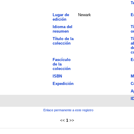
T
Lugar de
Newark
E
edición
Idioma del
T
resumen
o
Título de la
T
colección
a
d
c
Fascículo
E
de la
colección
ISBN
M
Expedición
C
A
I
Enlace permanente a este registro
<<
1
>>