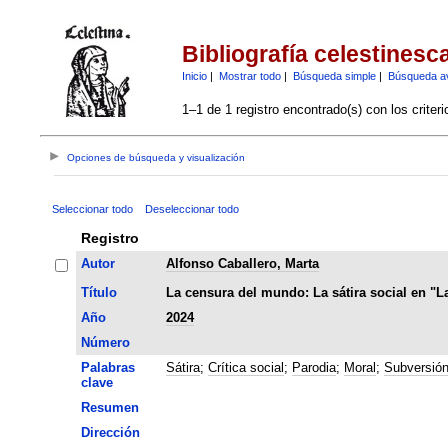
Bibliografía celestinesc
Inicio
|
Mostrar todo
|
Búsqueda simple
|
Búsqueda a
1–1 de 1 registro encontrado(s) con los criter
Opciones de búsqueda y visualización
Seleccionar todo
Deseleccionar todo
Registro
Autor
Alfonso Caballero, Marta
Título
La censura del mundo: La sátira social en "L
Año
2024
Número
Palabras
Sátira
;
Crítica social
;
Parodia
;
Moral
;
Subversió
clave
Resumen
Dirección