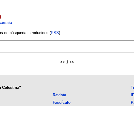
a
vanzada
ios de búsqueda introducidos (
RSS
):
<<
1
>>
a Celestina"
T
Revista
I
Fascículo
P
n