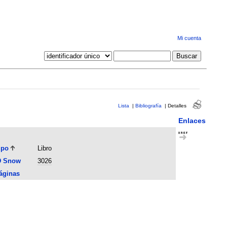
Mi cuenta
Lista
|
Bibliografía
|
Detalles
Enlaces
ipo
Libro
D Snow
3026
áginas