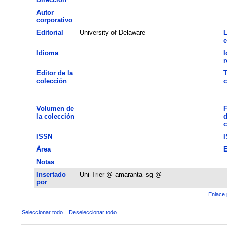
Autor
corporativo
Editorial
University of Delaware
L
e
Idioma
I
Editor de la
T
colección
c
Volumen de
F
la colección
d
c
ISSN
Área
E
Notas
Insertado
Uni-Trier @ amaranta_sg @
por
Enlace 
Seleccionar todo
Deseleccionar todo