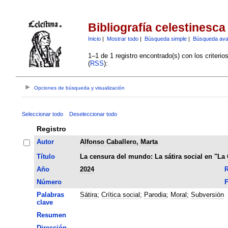
Bibliografía celestinesca
Inicio
|
Mostrar todo
|
Búsqueda simple
|
Búsqueda av
1–1 de 1 registro encontrado(s) con los criteri
(
RSS
):
Opciones de búsqueda y visualización
Seleccionar todo
Deseleccionar todo
Registro
Autor
Alfonso Caballero, Marta
Título
La censura del mundo: La sátira social en "La 
Año
2024
R
Número
F
Palabras
Sátira
;
Crítica social
;
Parodia
;
Moral
;
Subversión
clave
Resumen
Dirección