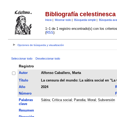
Bibliografía celestinesca
Inicio
|
Mostrar todo
|
Búsqueda simple
|
Búsqueda av
1–1 de 1 registro encontrado(s) con los criteri
(
RSS
):
Opciones de búsqueda y visualización
Seleccionar todo
Deseleccionar todo
Registro
Autor
Alfonso Caballero, Marta
Título
La censura del mundo: La sátira social en "La 
Año
2024
R
Número
F
Palabras
Sátira
;
Crítica social
;
Parodia
;
Moral
;
Subversión
clave
Resumen
Dirección