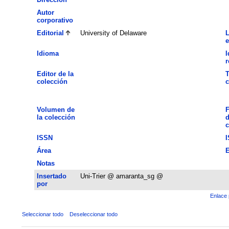
Autor
corporativo
Editorial
University of Delaware
L
e
Idioma
I
Editor de la
T
colección
c
Volumen de
F
la colección
d
c
ISSN
Área
E
Notas
Insertado
Uni-Trier @ amaranta_sg @
por
Enlace 
Seleccionar todo
Deseleccionar todo